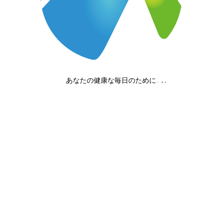
この記事のタイトルとURLをコピーする
先ほど、また１人パーソナルトレーニングが終了しました(TT)
あなたの健康な毎日のために
約４ヶ月間、男の子に混じり必死でトレーニングを頑張っていま
した
硬式テニスで大分の福徳学院に進学します
応援してるぞ、美来