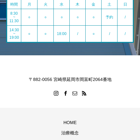
時間
月
火
水
木
金
土
日
8:30
~
○
○
○
○
○
予約
/
11:30
14:30
~
○
○
18:00
/
○
/
/
19:00
〒882-0056 宮崎県延岡市岡富町2064番地
HOME
治療概念