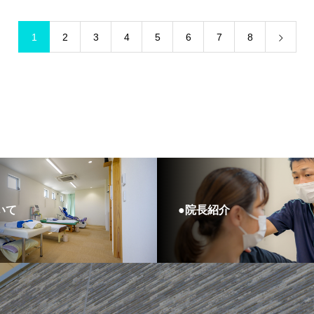
1
2
3
4
5
6
7
8
いて
●院長紹介