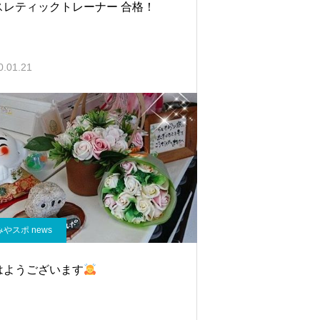
スレティックトレーナー 合格！
0.01.21
みやスポ news
はようございます