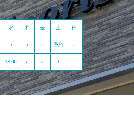
水
木
金
土
日
○
○
○
予約
/
18:00
/
○
/
/