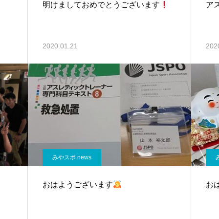
明けましておめでとうございます
ア
2020.01.21
202
みやスポ news
おはようございます
お