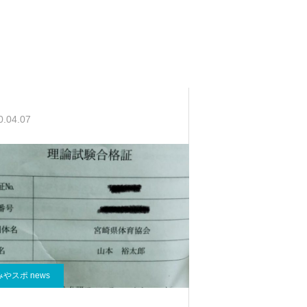
みやスポ news
月,5月の診療時間について
0.04.07
みやスポ news