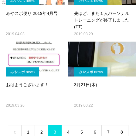
みやスポ news
みやスポ news
みやスポ便り 2019年4月号
先ほど、また１人パーソナル
トレーニングが終了しました
(TT)
2019.04.03
2019.03.29
みやスポ news
みやスポ news
おはようございます！
3月21日(木)
2019.03.26
2019.03.22
1
2
3
4
5
6
7
8