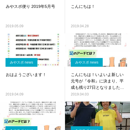
みやスポ便り 2019年5月号
こんにちは！
2019.05.09
2019.04.28
みやスポ news
みやスポ news
おはようございます！
こんにちは！いよいよ新しい
元号が『令和』に決まり、平
成も残り27日となりました
ね。
2019.04.09
2019.04.03