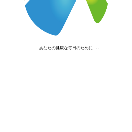
おはようございます
昨日と今日、延岡市の中体連
サッカー競技の救護に行って
来ました。
2019.06.13
2019.06.09
あなたの健康な毎日のために
みやスポ news
みやスポ news
みやこスポーツ整骨院
みやスポでは、4月から新し
いスタッフが2名加わりまし
た
2019.06.01
2019.05.24
みやスポ news
みやスポ news