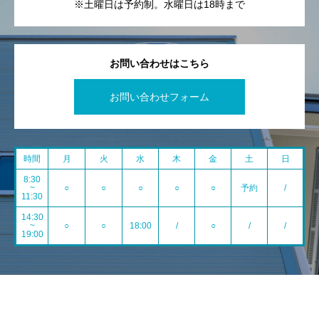
※土曜日は予約制。水曜日は18時まで
お問い合わせはこちら
お問い合わせフォーム
時間
月
火
水
木
金
土
日
8:30
~
○
○
○
○
○
予約
/
11:30
14:30
~
○
○
18:00
/
○
/
/
19:00